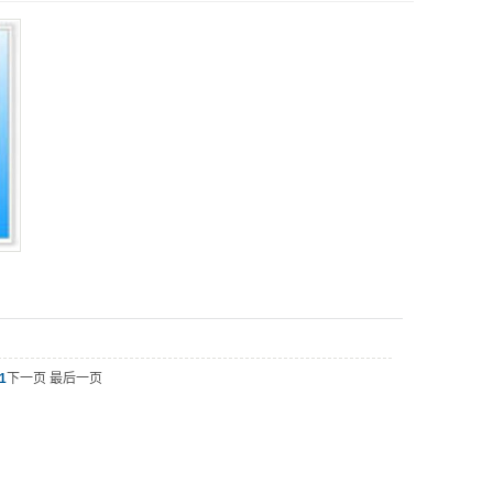
1
下一页 最后一页