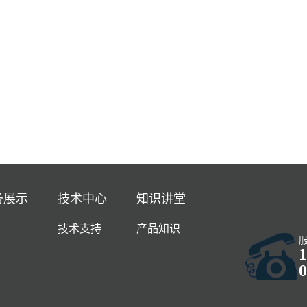
备展示
技术中心
知识讲堂
技术支持
产品知识
1
0